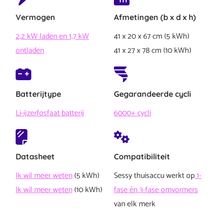
Ik ga ermee akkoord dat mijn gegevens
worden gedeeld met (een partner van) Sessy
Vermogen
Afmetingen (b x d x h)
en dat er telefonisch of per mail contact met
mij opgenomen wordt.
(Vereist)
2,2 kW laden en 1,7 kW
41 x 20 x 67 cm (5 kWh)
Ja
ontladen
41 x 27 x 78 cm (10 kWh)
Hoe we omgaan met jouw data lees je in onze
privacyverklaring
(www.sessy.nl/privacyverklaring)
Batterijtype
Gegarandeerde cycli
Versturen
Li-ijzerfosfaat batterij
6000+ cycli
Datasheet
Compatibiliteit
Ik wil meer weten
(5 kWh)
Sessy thuisaccu werkt op
1-
Ik wil meer weten
(10 kWh)
fase én 3-fase omvormers
van elk merk