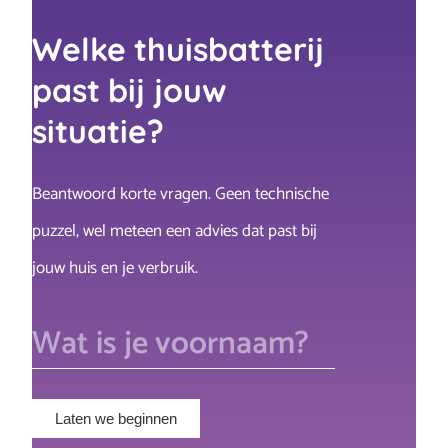
Op basis van jou gegevens adviseren wij:
Welke thuisbatterij
past bij jouw
Direct bestellen
situatie?
Beantwoord korte vragen. Geen technische
Eigen zonnestroom gebruiken
Adviesgesprek aanvragen
puzzel, wel meteen een advies dat past bij
Energiekosten verlagen
Naam
jouw huis en je verbruik.
(Vereist)
Vast
Dynamisch
Voornaam
Geld verdienen (handelen)
kWh
1-fase
3-fase
Variabel
Geen idee
Netcongestie helpen voorkomen
Geen idee
Achternaam
Minder afhankelijk worden van
Laten we beginnen
energienet